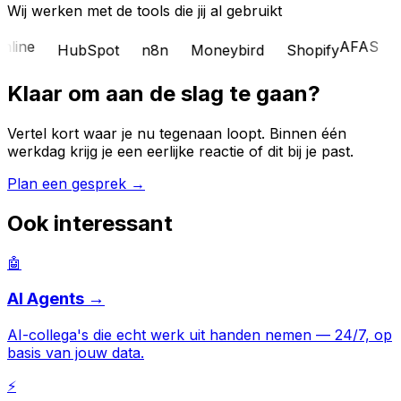
Wij werken met de tools die jij al gebruikt
line
AFAS
HubSpot
n8n
Moneybird
Shopify
S
Klaar om aan de slag te gaan?
Vertel kort waar je nu tegenaan loopt. Binnen één
werkdag krijg je een eerlijke reactie of dit bij je past.
Plan een gesprek →
Ook interessant
🤖
AI Agents →
AI-collega's die echt werk uit handen nemen — 24/7, op
basis van jouw data.
⚡