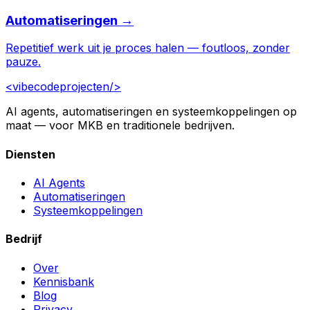
Automatiseringen →
Repetitief werk uit je proces halen — foutloos, zonder
pauze.
<vibecodeprojecten/>
AI agents, automatiseringen en systeemkoppelingen op
maat — voor MKB en traditionele bedrijven.
Diensten
AI Agents
Automatiseringen
Systeemkoppelingen
Bedrijf
Over
Kennisbank
Blog
Privacy