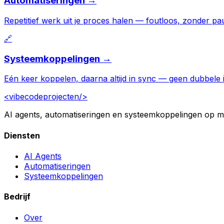
Automatiseringen →
Repetitief werk uit je proces halen — foutloos, zonder pa
🔗
Systeemkoppelingen →
Eén keer koppelen, daarna altijd in sync — geen dubbele 
<vibecodeprojecten/>
AI agents, automatiseringen en systeemkoppelingen op ma
Diensten
AI Agents
Automatiseringen
Systeemkoppelingen
Bedrijf
Over