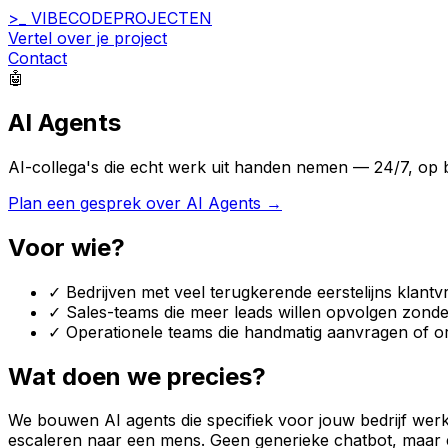
>_
VIBECODE
PROJECTEN
Vertel over je project
Contact
🤖
AI Agents
AI-collega's die echt werk uit handen nemen — 24/7, op b
Plan een gesprek over AI Agents →
Voor wie?
✓
Bedrijven met veel terugkerende eerstelijns klant
✓
Sales-teams die meer leads willen opvolgen zonder
✓
Operationele teams die handmatig aanvragen of 
Wat doen we precies?
We bouwen AI agents die specifiek voor jouw bedrijf wer
escaleren naar een mens. Geen generieke chatbot, maar ee