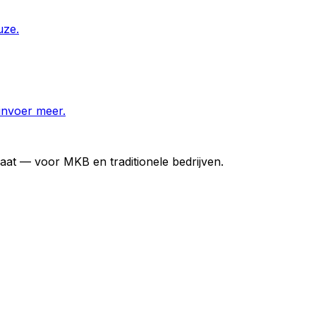
uze.
invoer meer.
at — voor MKB en traditionele bedrijven.